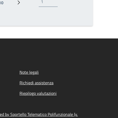
10
Ultima pagina
Pagina successiva
Note legali
Richiedi assistenza
Riepilogo valutazioni
d by Sportello Telematico Polifunzionale (v.