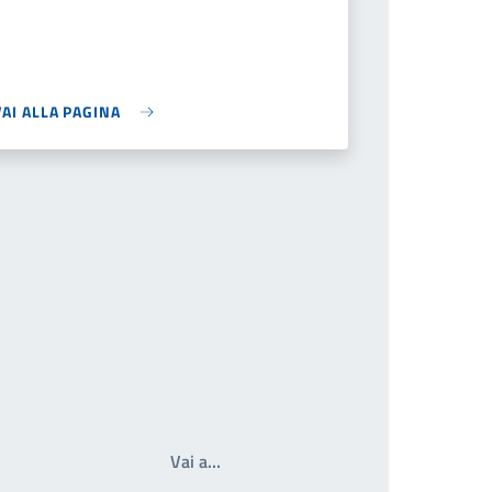
VAI ALLA PAGINA
Scrivi il numero della pagina a cui a
Vai a…