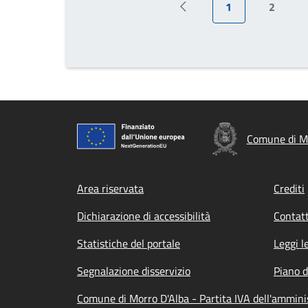
1
2
Pagina precedente
Pagina attuale
Pagina
Comune di Mo
Footer menu
Area riservata
Crediti
Dichiarazione di accessibilità
Contatt
Statistiche del portale
Leggi l
Segnalazione disservizio
Piano d
Comune di Morro D'Alba - Partita IVA dell'ammin