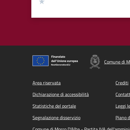
Valuta 1 stelle su 5
Comune di Mo
Footer menu
Area riservata
Crediti
Dichiarazione di accessibilità
Contatt
Statistiche del portale
Leggi l
Segnalazione disservizio
Piano d
Comune di Morro D'Alba - Partita IVA dell'ammin