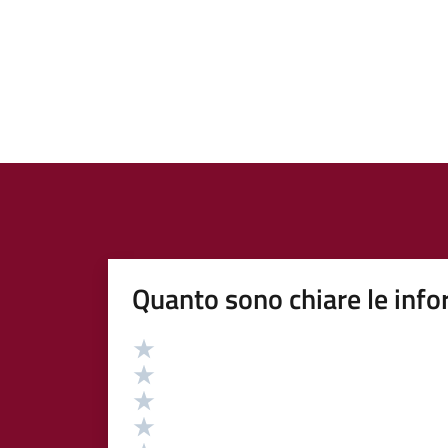
Quanto sono chiare le info
Valutazione
Valuta 5 stelle su 5
Valuta 4 stelle su 5
Valuta 3 stelle su 5
Valuta 2 stelle su 5