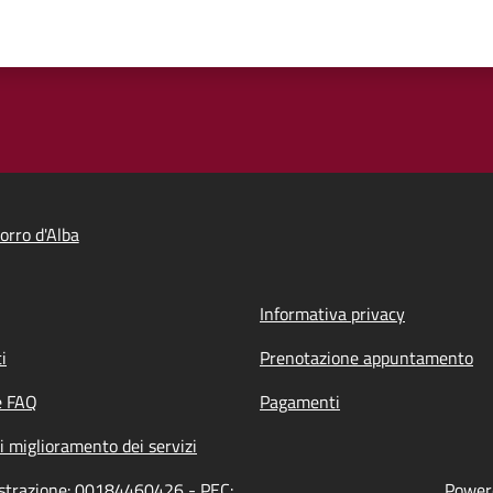
rro d'Alba
Informativa privacy
i
Prenotazione appuntamento
e FAQ
Pagamenti
i miglioramento dei servizi
istrazione: 00184460426 - PEC:
Powere