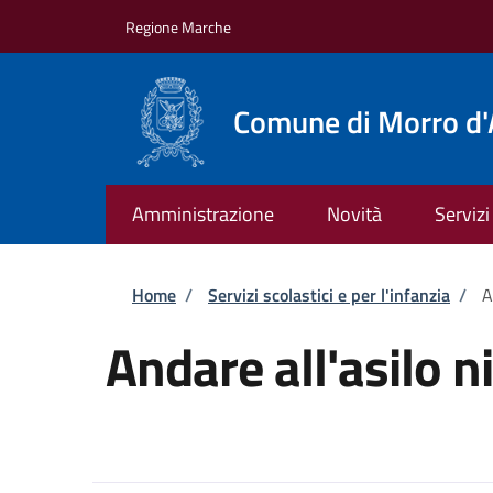
Salta al contenuto principale
Skip to footer content
Regione Marche
Comune di Morro d'
Amministrazione
Novità
Servizi
Briciole di pane
Home
/
Servizi scolastici e per l'infanzia
/
A
Andare all'asilo n