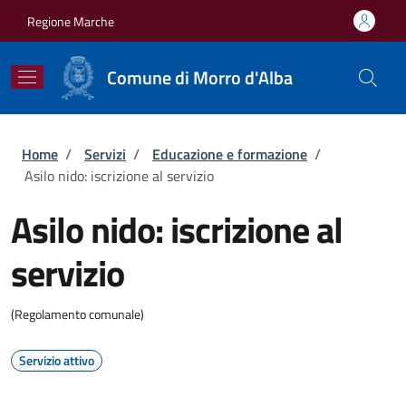
Salta al contenuto principale
Skip to footer content
Regione Marche
Comune di Morro d'Alba
Briciole di pane
Home
/
Servizi
/
Educazione e formazione
/
Asilo nido: iscrizione al servizio
Asilo nido: iscrizione al
servizio
(Regolamento comunale)
Servizio attivo