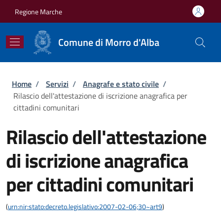
Salta al contenuto principale
Skip to footer content
Regione Marche
Comune di Morro d'Alba
Briciole di pane
Home
/
Servizi
/
Anagrafe e stato civile
/
Rilascio dell'attestazione di iscrizione anagrafica per
cittadini comunitari
Rilascio dell'attestazione
di iscrizione anagrafica
per cittadini comunitari
(
urn:nir:stato:decreto.legislativo:2007-02-06;30~art9
)