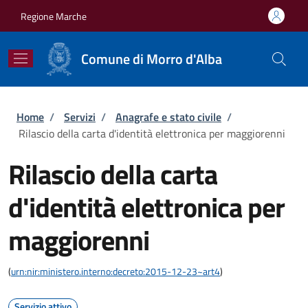
Salta al contenuto principale
Skip to footer content
Regione Marche
Comune di Morro d'Alba
Briciole di pane
Home
/
Servizi
/
Anagrafe e stato civile
/
Rilascio della carta d'identità elettronica per maggiorenni
Rilascio della carta
d'identità elettronica per
maggiorenni
(
urn:nir:ministero.interno:decreto:2015-12-23~art4
)
Servizio attivo