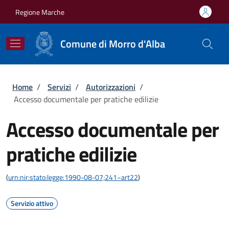
Salta al contenuto principale
Skip to footer content
Regione Marche
Comune di Morro d'Alba
Briciole di pane
Home
/
Servizi
/
Autorizzazioni
/
Accesso documentale per pratiche edilizie
Accesso documentale per
pratiche edilizie
(
urn:nir:stato:legge:1990-08-07;241~art22
)
Servizio attivo