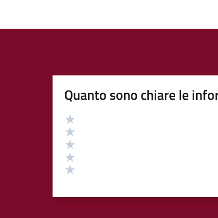
Quanto sono chiare le info
Valutazione
Valuta 5 stelle su 5
Valuta 4 stelle su 5
Valuta 3 stelle su 5
Valuta 2 stelle su 5
Valuta 1 stelle su 5