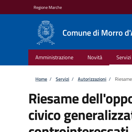
Salta al contenuto principale
Skip to footer content
Regione Marche
Comune di Morro d'
Amministrazione
Novità
Servizi
Briciole di pane
Home
/
Servizi
/
Autorizzazioni
/
Riesame 
Riesame dell'oppo
civico generalizza
controinteressati