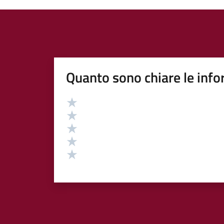
Quanto sono chiare le info
Valutazione
Valuta 5 stelle su 5
Valuta 4 stelle su 5
Valuta 3 stelle su 5
Valuta 2 stelle su 5
Valuta 1 stelle su 5