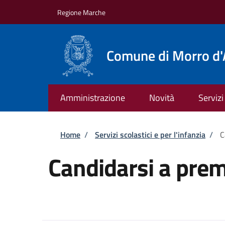
Salta al contenuto principale
Skip to footer content
Regione Marche
Comune di Morro d'
Amministrazione
Novità
Servizi
Briciole di pane
Home
/
Servizi scolastici e per l'infanzia
/
C
Candidarsi a prem